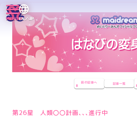
MENU
EN／JP
前の記事へ
記事一覧
第26星 人類〇〇計画､､､進行中