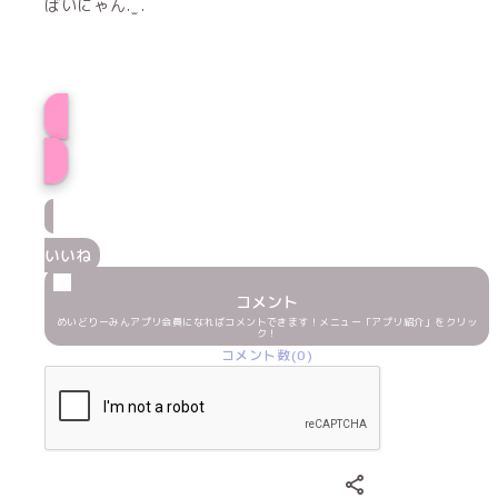
ばいにゃん. ̫ .
プロフィール
いいね
コメント
めいどりーみんアプリ会員になればコメントできます！メニュー「アプリ紹介」をクリッ
ク！
コメント数(0)
Xでシェアする
LINEでシェア
Fac