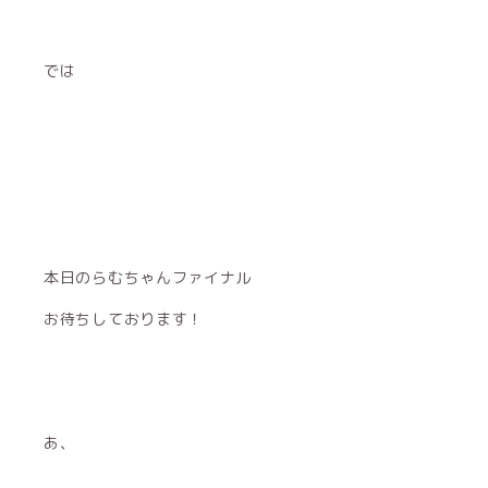
では
本日のらむちゃんファイナル
お待ちしております！
あ、