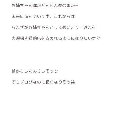
お姉ちゃん達がどんどん夢の国から
未来に進んでいく中、これからは
らんぜがお姉ちゃんとしてめいどりーみんを
大須招き猫前店を支えれるようになりたいナ♡
朝からしんみりしそうで
ぷちブログなのに長くなりそう笑