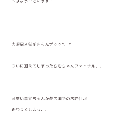
おはようございます！
大須招き猫前店らんぜです^._.^
ついに迎えてしまったらむちゃんファイナル、、
可愛い黒猫ちゃんが夢の国でのお給仕が
終わってしまう、、