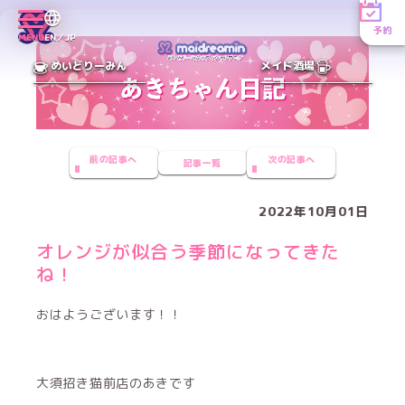
予約
MENU
EN／JP
めいどりーみん
メイド酒場
前の記事へ
次の記事へ
記事一覧
2022年10月01日
オレンジが似合う季節になってきた
ね！
おはようございます！！
大須招き猫前店のあきです