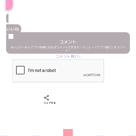
いいね
コメント
めいどりーみんアプリ会員になればコメントできます！メニュー「アプリ紹介」をクリッ
ク！
コメント数(1)
Xでシェアする
LINEでシェアする
Facebookでシェアする
シェアする