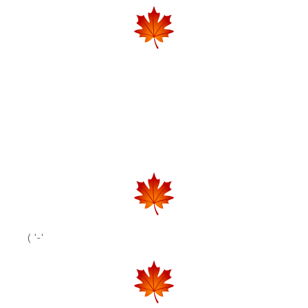
( '-'