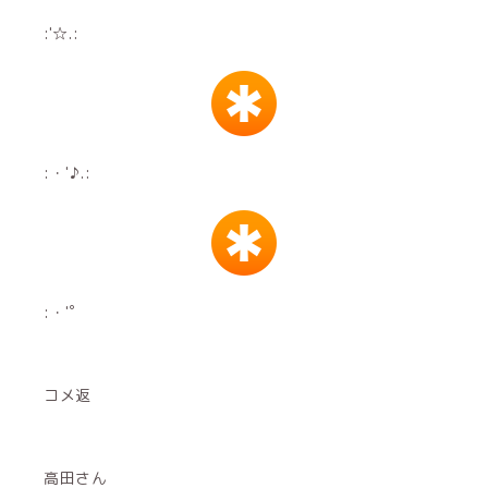
:'☆.:
:・'♪.:
:・'゜
コメ返
高田さん