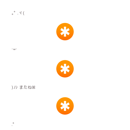
｡ﾟ .ヾ(
˙꒳˙
)ﾉｼ またねꕤ
.ﾟ