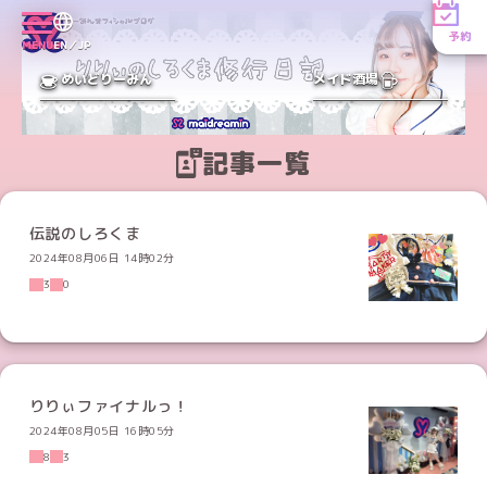
予約
MENU
EN／JP
めいどりーみん
メイド酒場
記事一覧
伝説のしろくま
2024年08月06日 14時02分
3
0
りりぃファイナルっ！
2024年08月05日 16時05分
8
3