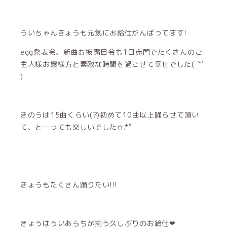
ういちゃんきょうも元気にお給仕がんばってます!
egg発表会、新曲お披露目会も1日赤門でたくさんのご
主人様お嬢様方と素敵な時間を過ごせて幸せでした( ´˘`
)
きのうは15曲くらい(?)初めて10曲以上踊らせて頂い
て、とーっても楽しいでした✩.*˚
きょうもたくさん踊りたい!!!
きょうはういあらちが揃う久しぶりのお給仕‪‪❤︎‬