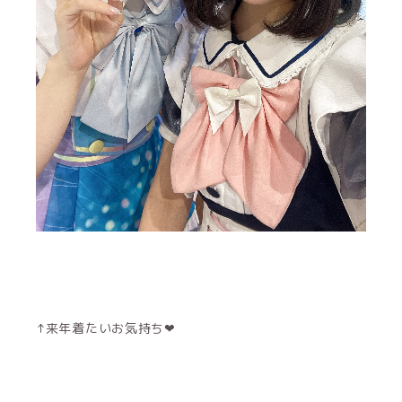
↑来年着たいお気持ち‪‪❤︎‬