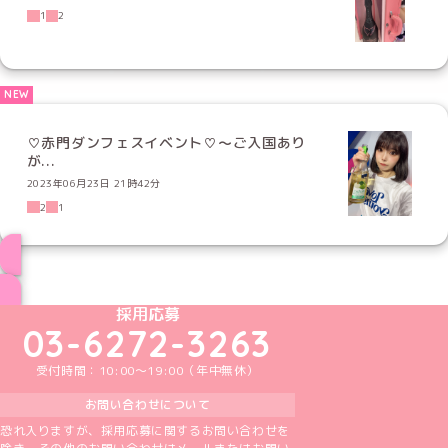
1
2
♡赤門ダンフェスイベント♡〜ご入国あり
が...
2023年06月23日 21時42分
2
1
ブログ トップページへ
めいどりーみんTikTok公式アカウント
めいどりーみんX公式アカウント
めいどりーみんInstagram公式アカウント
めいどりーみんFacebook公式アカウン
めいどりーみんYouTube公式アカ
採用応募
03-6272-3263
受付時間：10:00～19:00（年中無休）
お問い合わせについて
恐れ入りますが、採用応募に関するお問い合わせを