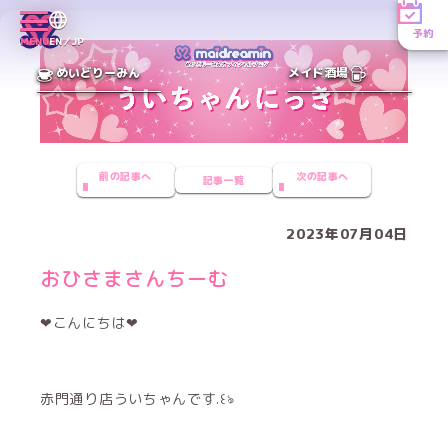
予約
MENU
EN／JP
めいどりーみん
メイド酒場
前の記事へ
次の記事へ
記事一覧
2023年07月04日
おひさまさんちーむ
‪‪❤︎‬こんにちは‪‪❤︎‬
赤門通り店ういちゃんです.꒰ঌ