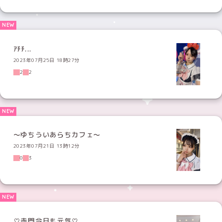
ｱﾁﾁ...
2023年07月25日 18時27分
2
2
〜ゆちういあらちカフェ〜
2023年07月21日 13時12分
0
3
♡赤門今日も元気♡