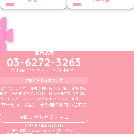
月別
テーマ別
プロフィール
ブログ トップページへ
めいどりーみんTikTok公式アカウント
めいどりーみんX公式アカウント
めいどりーみんInstagram公式アカウント
めいどりーみんFacebook公式アカウン
めいどりーみんYouTube公式アカ
採用応募
03-6272-3263
受付時間：10:00～19:00（年中無休）
お問い合わせについて
恐れ入りますが、採用応募に関するお問い合わせを
除き、その他のお問い合わせはメールまたはお問い
合わせフォームよりご連絡をお願いいたします。
サービス、商品、その他のお問い合わせ
お問い合わせフォーム
03-6744-6726
受付時間：9:00～18:00（年中無休）