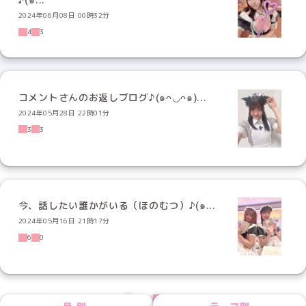
2024年06月08日 00時32分
4
3
コメントさんのお返しブログ♪(๑ᴖ◡ᴖ๑)...
2024年05月28日 22時01分
3
3
今、話したい誰かがいる（ほのむつ）♪(๑...
2024年05月16日 21時17分
6
0
PREV
NEXT