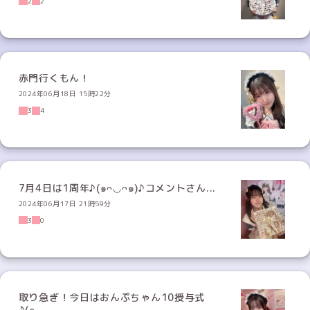
2
2
赤門行くもん！
2024年06月18日 15時22分
3
4
7月4日は1周年♪(๑ᴖ◡ᴖ๑)♪コメントさん...
2024年06月17日 21時59分
3
0
取り急ぎ！今日はおんぷちゃん10授与式
♪(๑...