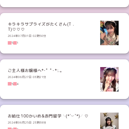
キラキラサプライズがたくさん(T .
T)♡♡♡
2024年07月01日 02時50分
5
1
ご主人様お嬢様へ*･゜ﾟ･*:.｡
2024年06月27日 03時21分
5
4
お給仕100かいめ&赤門留学╰(*´︶`*)╯♡
2024年06月25日 23時38分