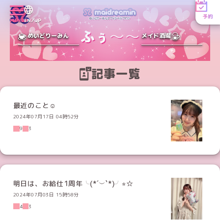
予約
MENU
EN／JP
めいどりーみん
メイド酒場
記事一覧
最近のこと☺︎
2024年07月17日 04時52分
9
3
明日は、お給仕1周年╰(*´︶`*)╯⭐︎☆
2024年07月03日 15時58分
4
3