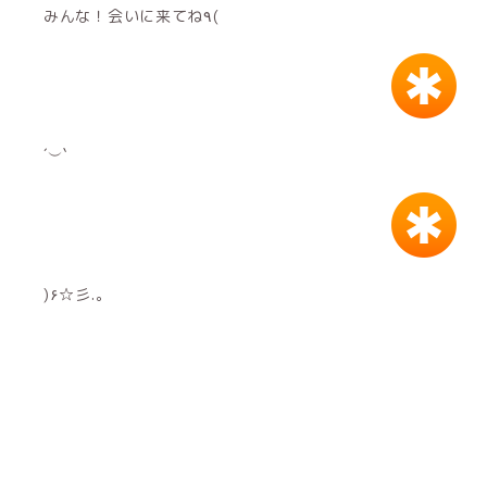
みんな！会いに来てね٩(
´︶`
)۶☆彡.。