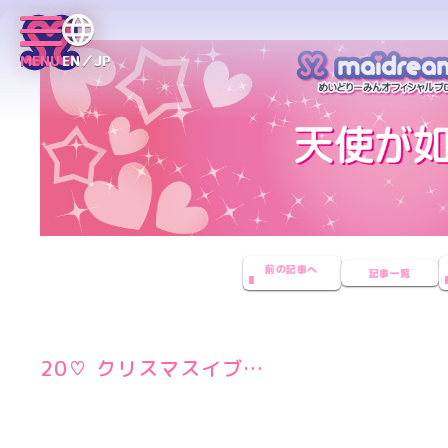
MENU
EN／JP
前の記事へ
記事一覧
20♡ クリスマスイブ…