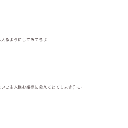
ん入るようにしてみてるよ
ご主人様お嬢様に会えてとてもよき(`･ω･