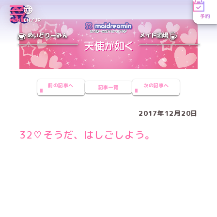
予約
MENU
EN／JP
めいどりーみん
メイド酒場
前の記事へ
次の記事へ
記事一覧
2017年12月20日
32♡そうだ、はしごしよう。