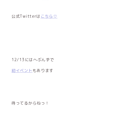
公式Twitterは
こちら♡
12/13にはへぶんずで
初イベント
もあります
待ってるからねっ！