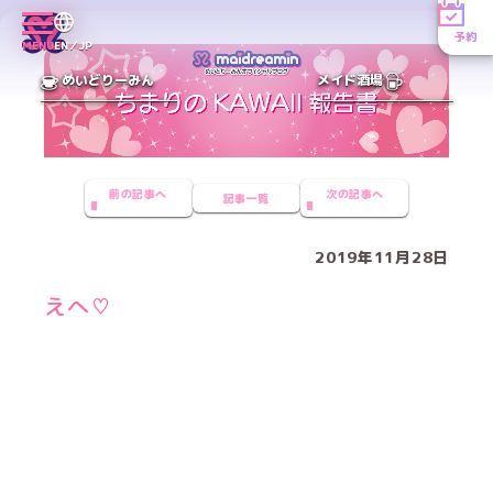
予約
MENU
EN／JP
めいどりーみん
メイド酒場
前の記事へ
次の記事へ
記事一覧
2019年11月28日
えへ♡