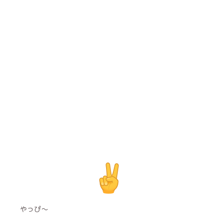
️やっぴ〜