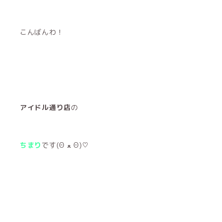
こんばんわ！
アイドル通り店
の
ちまり
です(Θ ﻌ Θ)♡