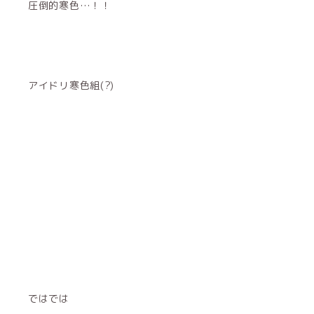
圧倒的寒色…！！
アイドリ寒色組(?)
ではでは