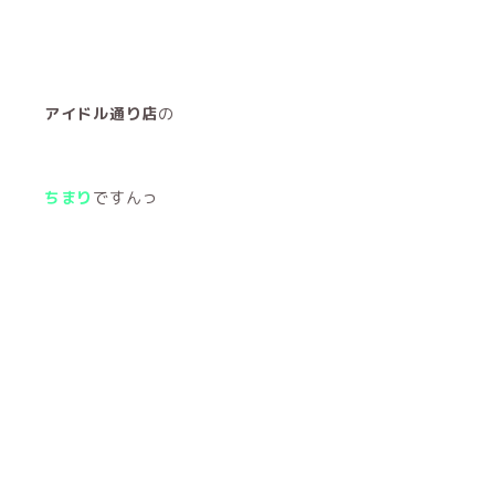
アイドル通り店
の
ちまり
ですんっ