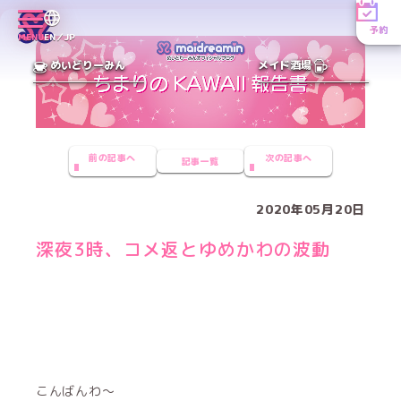
予約
MENU
EN／JP
めいどりーみん
メイド酒場
前の記事へ
次の記事へ
記事一覧
2020年05月20日
深夜3時、コメ返とゆめかわの波動
こんばんわ〜