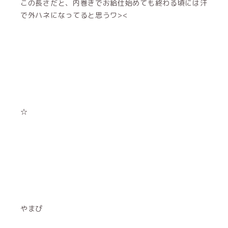
この長さだと、内巻きでお給仕始めても終わる頃には汗
で外ハネになってると思うワ><
☆
やまぴ