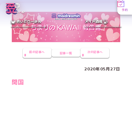
予約
MENU
EN／JP
めいどりーみん
メイド酒場
前の記事へ
次の記事へ
記事一覧
2020年05月27日
開国