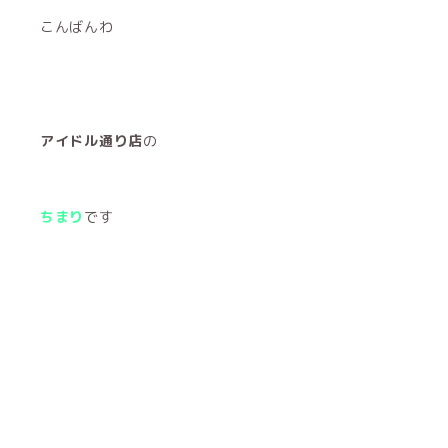
こんばんわ
アイドル通り店
の
ちまり
です