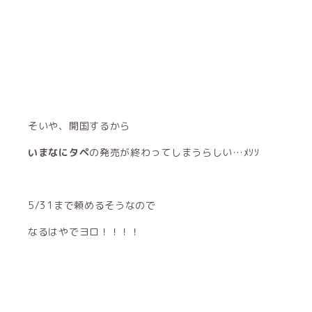
そいや、開国するから
いまなにタペ
の発売が終わってしまうらしい…ﾒｿｿ
5/31まで頼めるそうなので
なるはやでヨロ！！！！