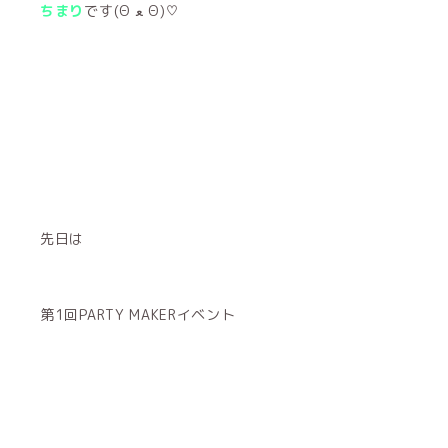
ちまり
です(Θ ﻌ Θ)♡
先日は
第1回PARTY MAKERイベント