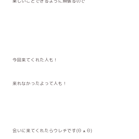
楽しいことできるように頑張るので
今回来てくれた人も！
来れなかったよって人も！
会いに来てくれたらウレチです(Θ ﻌ Θ)