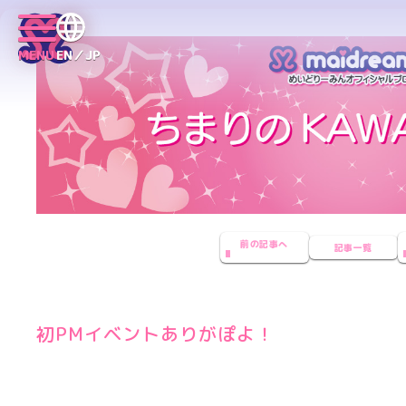
MENU
EN／JP
前の記事へ
記事一覧
初PMイベントありがぽよ！