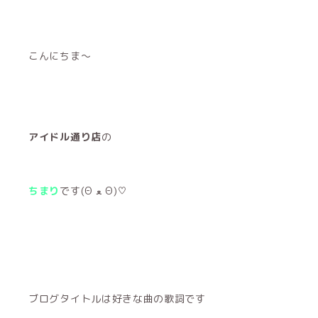
こんにちま〜
アイドル通り店
の
ちまり
です(Θ ﻌ Θ)♡
ブログタイトルは好きな曲の歌詞です