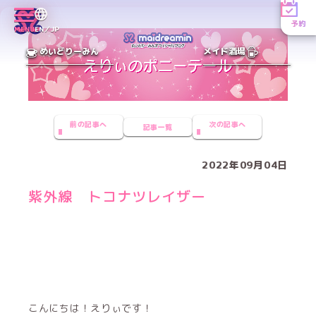
予約
MENU
EN／JP
めいどりーみん
メイド酒場
前の記事へ
次の記事へ
記事一覧
2022年09月04日
紫外線 トコナツレイザー
こんにちは！えりぃです！