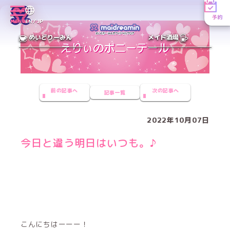
予約
MENU
EN／JP
めいどりーみん
メイド酒場
前の記事へ
次の記事へ
記事一覧
2022年10月07日
今日と違う明日はいつも。♪
こんにちはーーー！