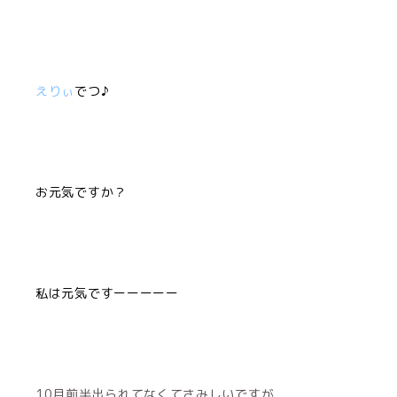
えりぃ
でつ♪
お元気ですか？
私は元気ですーーーーー
10月前半出られてなくてさみしいですが