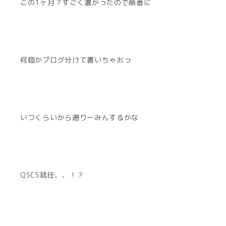
この1ヶ月？すごく濃かったので順番に
何個かブログ分けて書いちゃおっ
いつくらいから遡りーみんするかな
QSCS就任、、！？