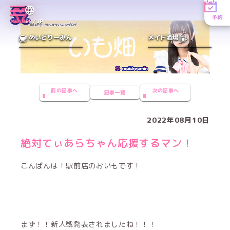
予約
MENU
EN／JP
めいどりーみん
メイド酒場
前の記事へ
次の記事へ
記事一覧
2022年08月10日
絶対てぃあらちゃん応援するマン！
こんばんは！駅前店のおいもです！
まず！！新人戦発表されましたね！！！