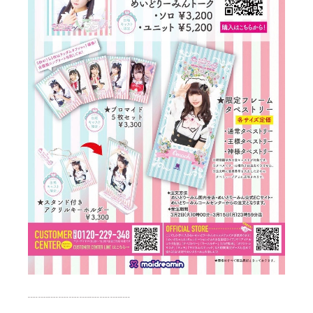
┈┈┈┈┈┈┈┈┈┈