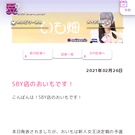
予約
MENU
EN／JP
めいどりーみん
メイド酒場
前の記事へ
次の記事へ
記事一覧
2021年02月26日
SBY店のおいもです！
こんばんは！SBY店のおいもです！
本日発表されましたが、おいもは新人女王決定戦の予選