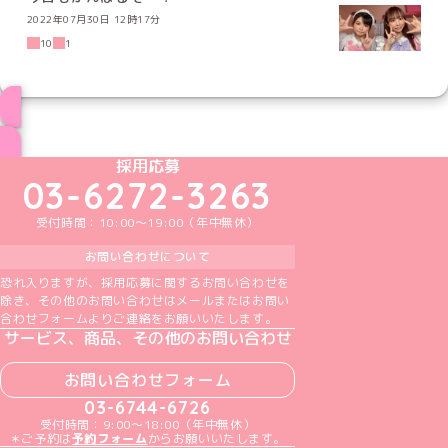
2022年07月30日 12時17分
10
1
ブログ トップページへ
めいどりーみんTikTok公式アカウント
めいどりーみんX公式アカウント
めいどりーみんInstagram公式アカウント
めいどりーみんFacebook公式アカウン
めいどりーみんYouTube公式アカ
採用応募
03-6272-3263
受付時間：10:00～19:00（年中無休）
お問い合わせについて
恐れ入りますが、採用応募に関するお問い合わせを
除き、その他のお問い合わせはメールまたはお問い
合わせフォームよりご連絡をお願いいたします。
サービス、商品、その他のお問い合わせ
お問い合わせフォーム
03-6744-6726
受付時間：9:00～18:00（年中無休）
＊ご予約は
予約フォーム
からお願いいたします。