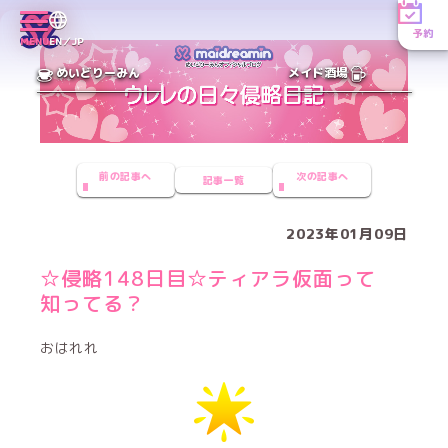
予約
MENU
EN／JP
めいどりーみん
メイド酒場
前の記事へ
次の記事へ
記事一覧
2023年01月09日
☆侵略148日目☆ティアラ仮面って
知ってる？
おはれれ