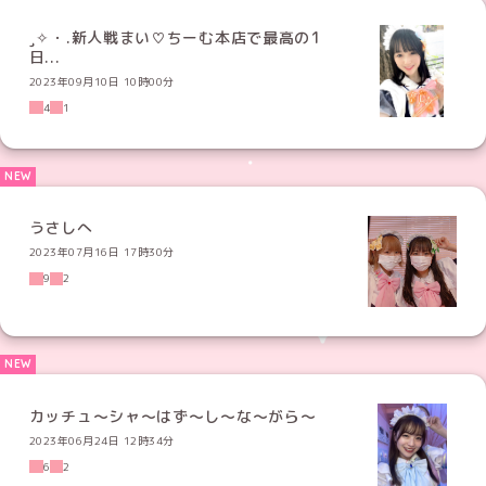
¸✧・.新人戦まい♡ちーむ本店で最高の1
日...
2023年09月10日 10時00分
4
1
うさしへ
2023年07月16日 17時30分
9
2
カッチュ〜シャ〜はず〜し〜な〜がら〜
2023年06月24日 12時34分
6
2