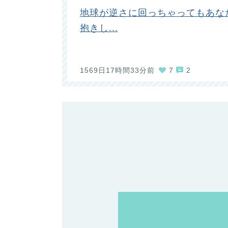
地球が逆さに回っちゃってもあな
抱きし...
1569日17時間33分前
7
2