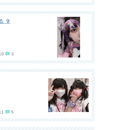
る ✞
10
3
11
5