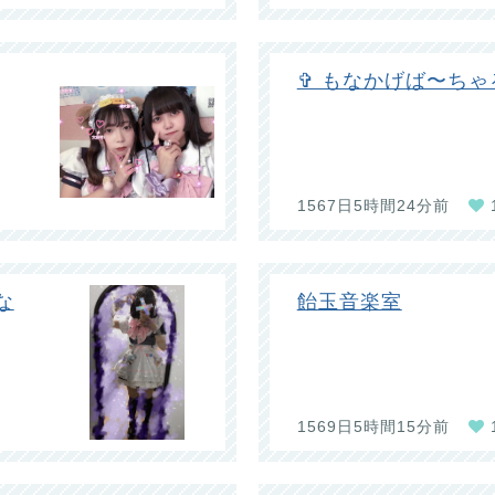
✞ もなかげば〜ちゃ
1567日5時間24分前
な
飴玉音楽室
1569日5時間15分前