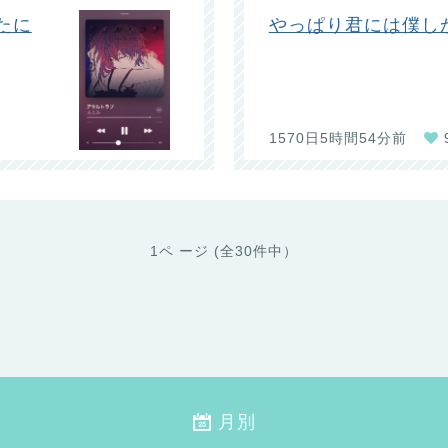
たに
やっぱり君には僕し
1570日5時間54分前
1ペ ージ (全30件中）
月別