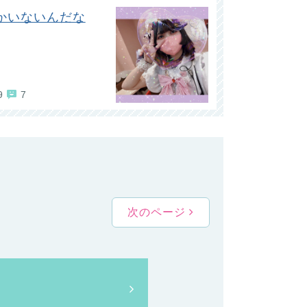
かいないんだな
9
7
次のページ