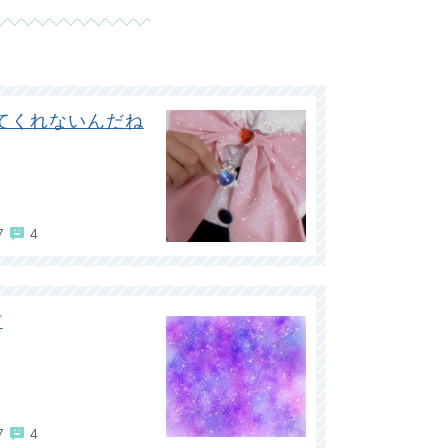
てくれないんだね
7
4
信
7
4