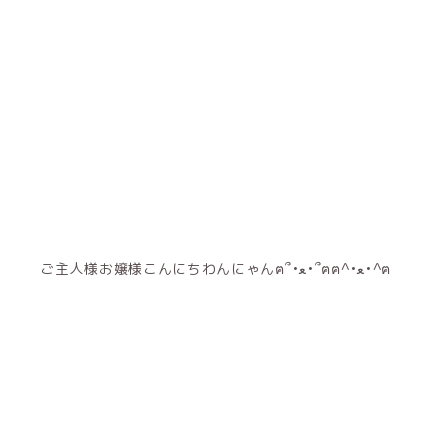
ご主人様お嬢様こんにちわんにゃんฅ՞•ﻌ•՞ฅฅ^•ﻌ•^ฅ