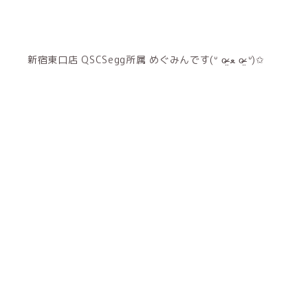
新宿東口店 QSCSegg所属 めぐみんです(ᐡ o̴̶̷̤ ﻌ o̴̶̷̤ ᐡ)✩