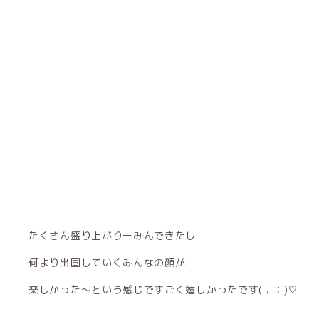
たくさん盛り上がりーみんできたし
何より出国していくみんなの顔が
楽しかった〜という感じですごく嬉しかったです(；；)♡