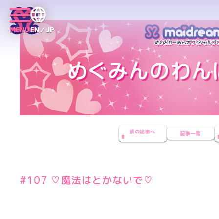
MENU
EN／JP
前の記事へ
記事一覧
#107 ♡魔法はとかないで♡