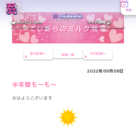
予約
MENU
EN／JP
めいどりーみん
メイド酒場
前の記事へ
次の記事へ
記事一覧
2022年09月08日
半年間も〜も〜
おはようございます