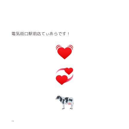
電気街口駅前店てぃあらです！
⸒⸒