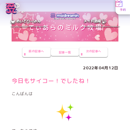
予約
MENU
EN／JP
めいどりーみん
メイド酒場
前の記事へ
次の記事へ
記事一覧
2022年04月12日
今日もサイコー！でしたね！
こんばんは