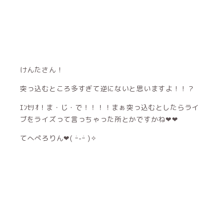
けんたさん！
突っ込むところ多すぎて逆にないと思いますよ！！？
ｴﾝｾﾘｵ！ま・じ・で！！！！まぁ突っ込むとしたらライ
ブをライズって言っちゃった所とかですかね❤❤
てへぺろりん❤( ｰ̀֊ｰ́ )✧