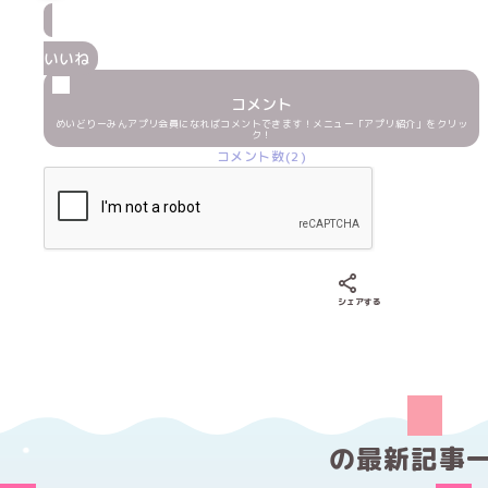
いいね
コメント
めいどりーみんアプリ会員になればコメントできます！メニュー「アプリ紹介」をクリッ
ク！
コメント数(2)
Xでシェアする
LINEでシェア
Fac
シェアする
の
最新記事