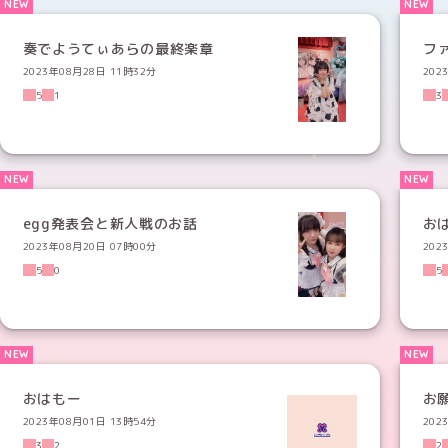
奏でようてぃあらの最終楽章
フ
2023年08月28日 11時32分
202
5
1
3
egg発表会と新人戦のお話
お
2023年08月20日 07時00分
202
5
0
5
おはもー
お
2023年08月01日 13時54分
202
3
2
2