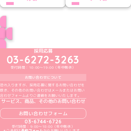
プロフィール
ブログ トップページへ
めいどりーみんTikTok公式アカウント
めいどりーみんX公式アカウント
めいどりーみんInstagram公式アカウント
めいどりーみんFacebook公式アカウン
めいどりーみんYouTube公式アカ
採用応募
03-6272-3263
受付時間：10:00～19:00（年中無休）
お問い合わせについて
恐れ入りますが、採用応募に関するお問い合わせを
除き、その他のお問い合わせはメールまたはお問い
合わせフォームよりご連絡をお願いいたします。
サービス、商品、その他のお問い合わせ
お問い合わせフォーム
03-6744-6726
受付時間：9:00～18:00（年中無休）
＊ご予約は
予約フォーム
からお願いいたします。