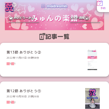
予約
MENU
EN／JP
めいどりーみん
メイド酒場
記事一覧
第13節 ありがとう②
2022年11月01日 09時58分
5
1
第12節 ありがとう①
2022年10月30日 23時26分
5
2