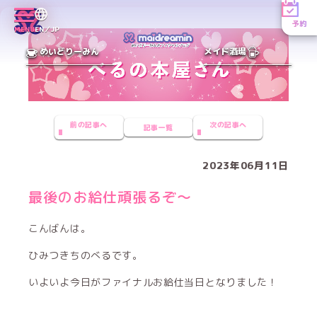
予約
MENU
EN／JP
めいどりーみん
メイド酒場
前の記事へ
次の記事へ
記事一覧
2023年06月11日
最後のお給仕頑張るぞ〜
こんばんは。
ひみつきちのべるです。
いよいよ今日がファイナルお給仕当日となりました！