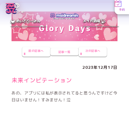
予約
MENU
EN／JP
めいどりーみん
メイド酒場
前の記事へ
次の記事へ
記事一覧
2023年12月17日
未来インビテーション
あの、アプリには私が表示されてると思うんですけど今
日はいません！すみません！泣