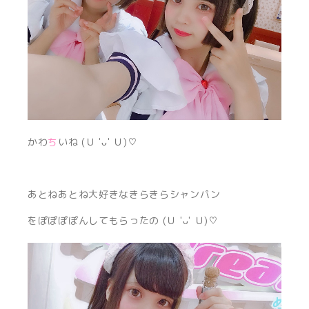
かわ
ち
いね (Ｕ 'ᴗ' Ｕ)♡
あとねあとね大好きなきらきらシャンパン
をぽぽぽぽんしてもらったの (Ｕ 'ᴗ' Ｕ)♡