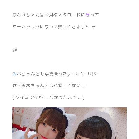
すみれちゃんはお月様オタロードに
行
って
ホームシックになって帰ってきました ←
୨୧
み
おちゃんとお写真撮ったよ (Ｕ 'ᴗ' Ｕ)♡
逆にみおちゃんとしか撮ってない ...
( タイミングが ... なかったんや ... )