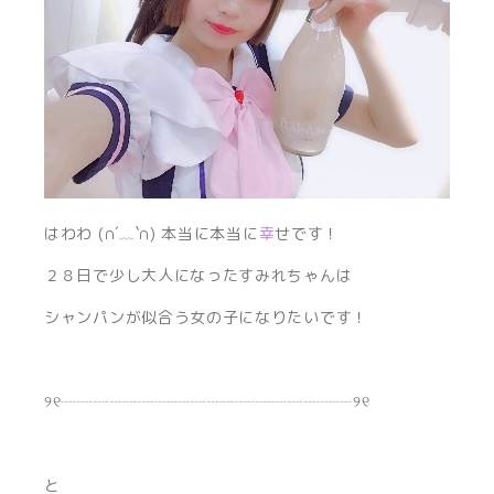
はわわ (∩´﹏`∩) 本当に本当に
幸
せです！
２８日で少し大人になったすみれちゃんは
シャンパンが似合う女の子になりたいです！
୨୧┈┈┈┈┈┈┈┈┈┈┈┈┈┈┈┈┈┈୨୧
と