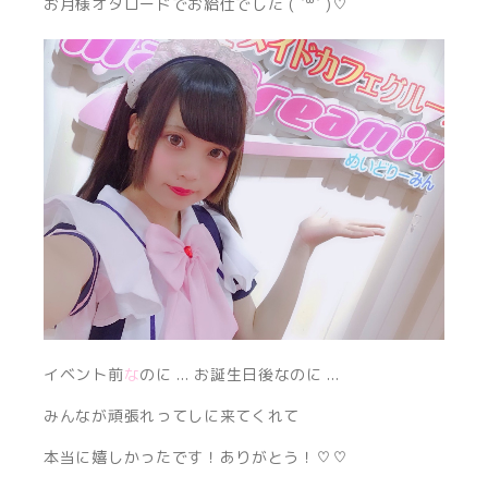
お月様オタロードでお給仕でした ( ˙꒳​˙ )♡
イベント前
な
のに ... お誕生日後なのに ...
みんなが頑張れってしに来てくれて
本当に嬉しかったです！ありがとう！♡♡