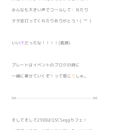
みんなも大きい声でコールして
く
れたり
ヲタ芸打ってくれたりありがとう！( ˙꒳​˙ )
いい
汗
だったな！！！！(真顔)
プレートはイベントのブログの時に
一緒に乗せていくぞ！って感じ
で
しゅ。
୨୧┈┈┈┈┈┈┈┈┈┈┈┈┈┈┈┈┈┈୨୧
そしてそして29日はQSCSeggカフェ！