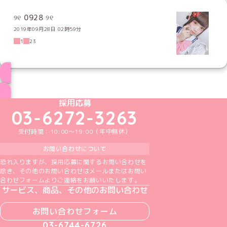
୨୧ 0928 ୨୧
2019年09月28日 02時59分
1
23
ブログ トップページへ
めいどりーみんTikTok公式アカウント
めいどりーみんX公式アカウント
めいどりーみんInstagram公式アカウント
めいどりーみんFacebook公式アカウン
めいどりーみんYouTube公式アカ
採用応募
03-6272-3263
受付時間：10:00～19:00（年中無休）
お問い合わせについて
恐れ入りますが、採用応募に関するお問い合わせを
除き、その他のお問い合わせはメールまたはお問い
合わせフォームよりご連絡をお願いいたします。
サービス、商品、その他のお問い合わせ
お問い合わせフォーム
03-6744-6726