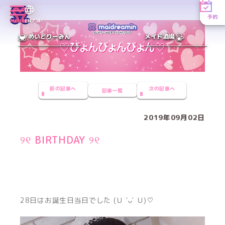
予約
MENU
EN／JP
めいどりーみん
メイド酒場
前の記事へ
次の記事へ
記事一覧
2019年09月02日
୨୧ BIRTHDAY ୨୧
28日はお誕生日当日でした (Ｕ 'ᴗ' Ｕ)♡