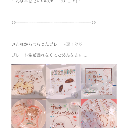
こんな幸せでいいのか ... :;(∩︎´﹏`∩︎);:
୨୧┈┈┈┈┈┈┈┈┈┈┈┈┈┈┈┈┈┈୨୧
みんなからもらったプレート達！♡♡
プレート全部撮れなくてごめんなさい ...