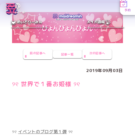
予約
MENU
EN／JP
めいどりーみん
メイド酒場
前の記事へ
次の記事へ
記事一覧
2019年09月03日
୨୧ 世界で１番お姫様 ୨୧
୨୧
イベントのブログ第１弾
୨୧