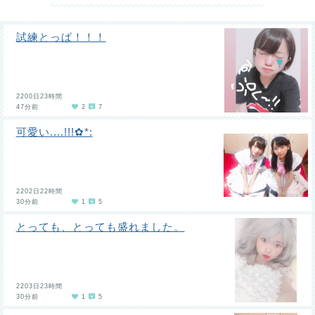
試練とっぱ！！！
2200日23時間
47分前
2
7
可愛い....!!!✿*:
2202日22時間
30分前
1
5
とっても、とっても盛れました。
2203日23時間
30分前
1
5