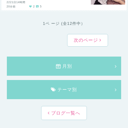
2221日14時間
20分前
2
5
1ペ ージ (全12件中）
次のページ
月別
テーマ別
ブログ一覧へ