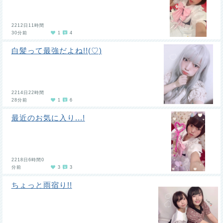
2212日11時間
30分前
1
4
白髪って最強だよね!!(♡)
2214日22時間
28分前
1
6
最近のお気に入り...!
2218日6時間0
分前
3
3
ちょっと雨宿り!!