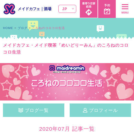
メイドカフェ
｜
酒場
JP
MENU
HOME
ブログ
ころねのコロコロ生活
メイドカフェ・メイド喫茶「めいどりーみん」のころねのコロ
コロ生活
ブログ一覧
プロフィール
2020年07月 記事一覧