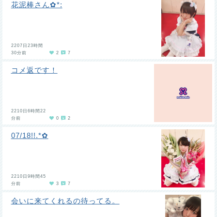
花泥棒さん✿*:
2207日23時間
30分前
2
7
コメ返です！
2210日6時間22
分前
0
2
07/18!!.*✿
2210日9時間45
分前
3
7
会いに来てくれるの待ってる。