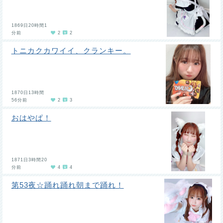
1869日20時間1
分前
2
2
トニカクカワイイ、クランキー。
1870日13時間
56分前
2
3
おはやぱ！
1871日3時間20
分前
4
4
第53夜☆踊れ踊れ朝まで踊れ！