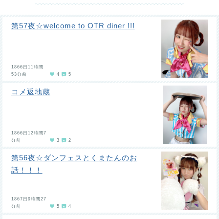
第57夜☆welcome to OTR diner !!!
1866日11時間
53分前
4
5
コメ返地蔵
1866日12時間7
分前
3
2
第56夜☆ダンフェスとくまたんのお
話！！！
1867日9時間27
分前
5
4