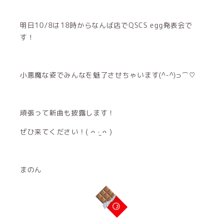
明日10/8は18時からなんば店でQSCS egg発表会で
す！
小悪魔な姿でみんなを魅了させちゃいます(^-^)⊃⌒♡
頑張って新曲も披露します！
ぜひ来てください！( ᴖ ·̫ ᴖ )
まのん