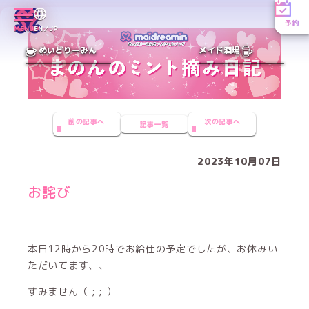
予約
MENU
EN／JP
めいどりーみん
メイド酒場
前の記事へ
次の記事へ
記事一覧
2023年10月07日
お詫び
本日12時から20時でお給仕の予定でしたが、お休みい
ただいてます、、
すみません（ ; ; ）