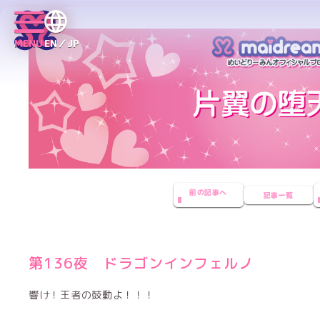
MENU
EN／JP
前の記事へ
記事一覧
第136夜 ドラゴンインフェルノ
響け！王者の鼓動よ！！！