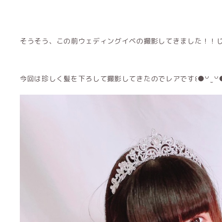
そうそう、この前ウェディングイベの撮影してきました！！
今回は珍しく髪を下ろして撮影してきたのでレアです꒰●꒡ ̫ ꒡