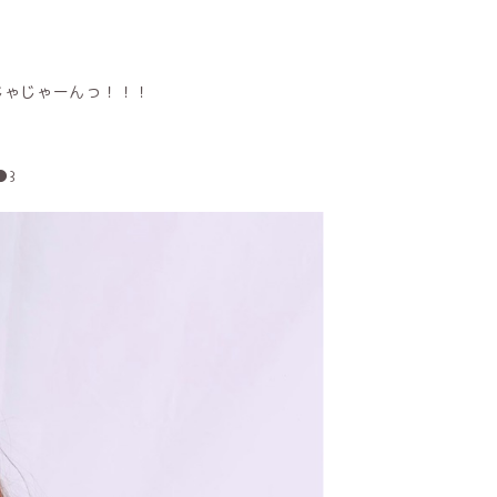
じゃじゃーんっ！！！
●꒱