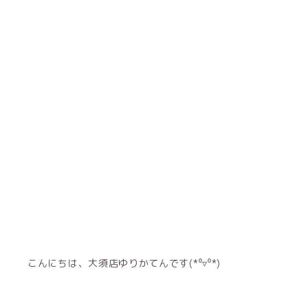
こんにちは、大須店ゆりかてんです(*⁰▿⁰*)