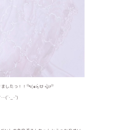
はなびちゃん、あずきちゃん、まなつちゃんと楽しく撮ってきましたっ！！⁽⁽٩(๑˃̶͈̀ ᗨ ˂̶͈́)۶⁾⁾
･_･`)