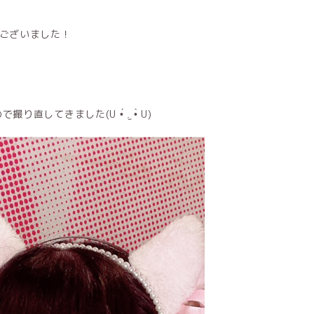
ございました！
てきました(U •́ .̫ •̀ U)