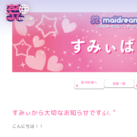
MENU
EN／JP
前の記事へ
記事一覧
すみぃから大切なお知らせです໒꒱. ﾟ
こんにちは！！