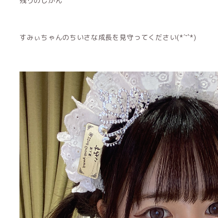
残りのじかん
すみぃちゃんのちいさな成長を見守ってください(*´˘`*)