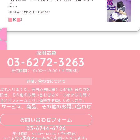
つ...
2024年03月12日 01時15分
10
2
ブログ トップページへ
めいどりーみんTikTok公式アカウント
めいどりーみんX公式アカウント
めいどりーみんInstagram公式アカウント
めいどりーみんFacebook公式アカウン
めいどりーみんYouTube公式アカ
採用応募
03-6272-3263
受付時間：10:00～19:00（年中無休）
お問い合わせについて
恐れ入りますが、採用応募に関するお問い合わせを
除き、その他のお問い合わせはメールまたはお問い
合わせフォームよりご連絡をお願いいたします。
サービス、商品、その他のお問い合わせ
お問い合わせフォーム
03-6744-6726
受付時間：9:00～18:00（年中無休）
＊ご予約は
予約フォーム
からお願いいたします。