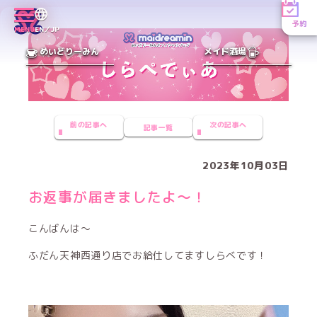
予約
MENU
EN／JP
めいどりーみん
メイド酒場
前の記事へ
次の記事へ
記事一覧
2023年10月03日
お返事が届きましたよ〜！
こんばんは〜
ふだん天神西通り店でお給仕してますしらべです！