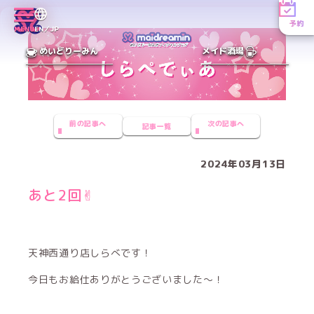
予約
MENU
EN／JP
めいどりーみん
メイド酒場
前の記事へ
次の記事へ
記事一覧
2024年03月13日
あと2回✌︎
天神西通り店しらべです！
今日もお給仕ありがとうございました〜！