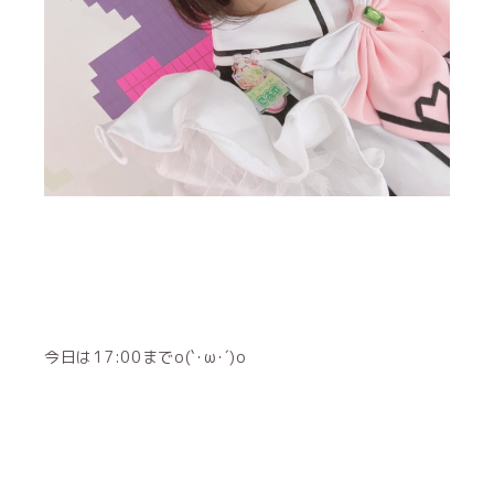
今日は17:00までo(`･ω･´)o