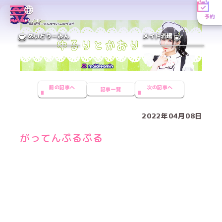
予約
MENU
EN／JP
めいどりーみん
メイド酒場
前の記事へ
次の記事へ
記事一覧
2022年04月08日
がってんぷるぷる