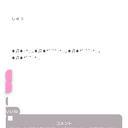
しゅっ
♦♫♦･*:..｡♦♫♦*ﾟ¨ﾟﾟ･*:..｡♦♫♦*ﾟ¨ﾟﾟ･*:..｡
♦♫♦*ﾟ¨ﾟ･*:..
プロフィール
いいね
コメント