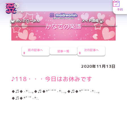
予約
MENU
EN／JP
めいどりーみん
メイド酒場
前の記事へ
次の記事へ
記事一覧
2020年11月13日
♪118・・・今日はお休みです
♦♫♦･*:..｡♦♫♦*ﾟ¨ﾟﾟ･*:..｡♦♫♦*ﾟ¨ﾟﾟ･*:..｡
♦♫♦*ﾟ¨ﾟ･*:.