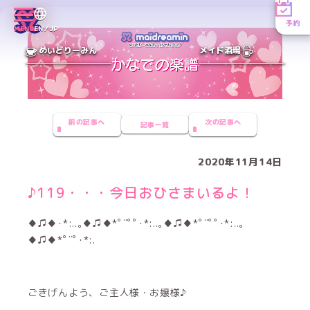
予約
MENU
EN／JP
めいどりーみん
メイド酒場
前の記事へ
次の記事へ
記事一覧
2020年11月14日
♪119・・・今日おひさまいるよ！
♦♫♦･*:..｡♦♫♦*ﾟ¨ﾟﾟ･*:..｡♦♫♦*ﾟ¨ﾟﾟ･*:..｡
♦♫♦*ﾟ¨ﾟ･*:.
ごきげんよう、ご主人様・お嬢様♪