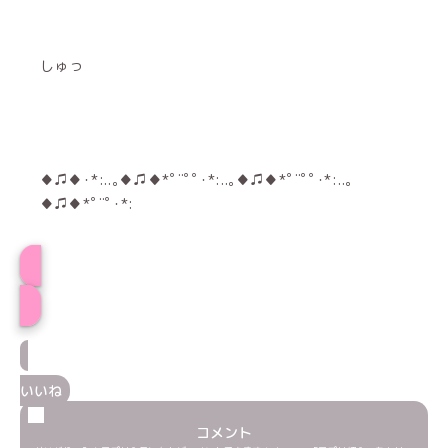
しゅっ
♦♫♦･*:..｡♦♫♦*ﾟ¨ﾟﾟ･*:..｡♦♫♦*ﾟ¨ﾟﾟ･*:..｡
♦♫♦*ﾟ¨ﾟ･*:
プロフィール
いいね
コメント