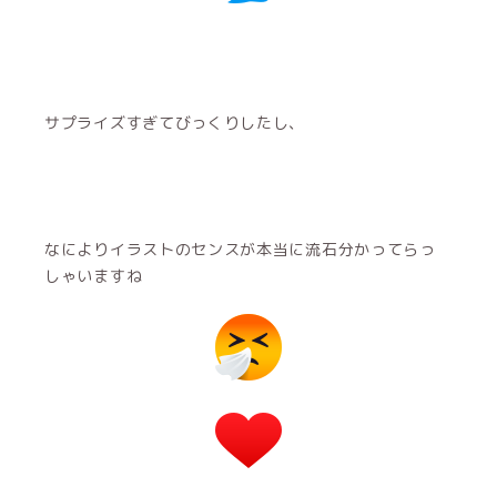
サプライズすぎてびっくりしたし、
なによりイラストのセンスが本当に流石分かってらっ
しゃいますね