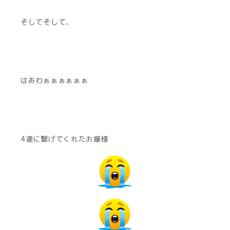
そしてそして、
はあわぁぁぁぁぁぁ
4連に繋げてくれたお嬢様