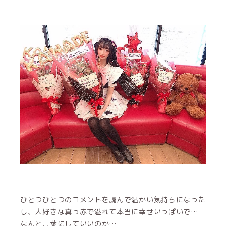
ひとつひとつのコメントを読んで温かい気持ちになった
し、大好きな真っ赤で溢れて本当に幸せいっぱいで…
なんと言葉にしていいのか…