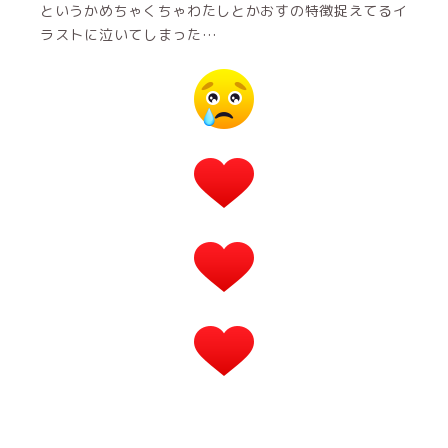
というかめちゃくちゃわたしとかおすの特徴捉えてるイ
ラストに泣いてしまった…