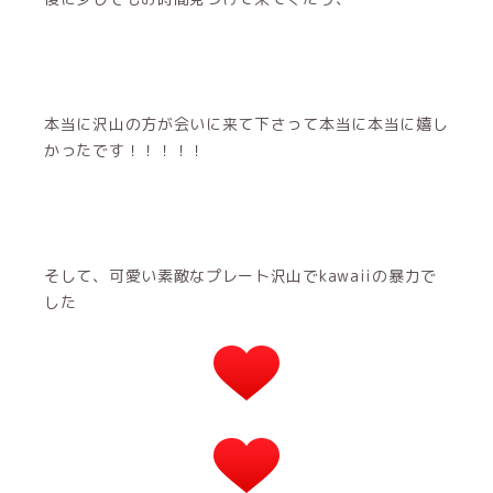
本当に沢山の方が会いに来て下さって本当に本当に嬉し
かったです！！！！！
そして、可愛い素敵なプレート沢山でkawaiiの暴力で
した