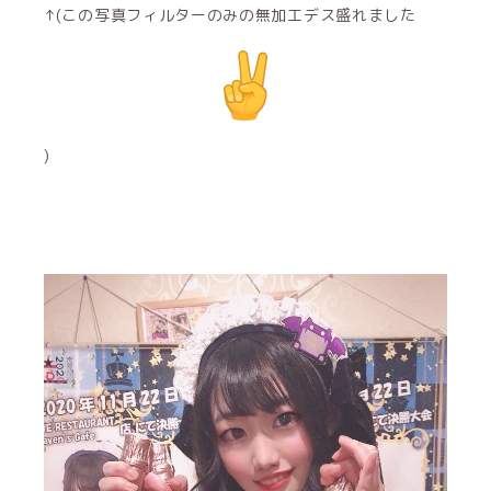
↑(この写真フィルターのみの無加工デス盛れました
)