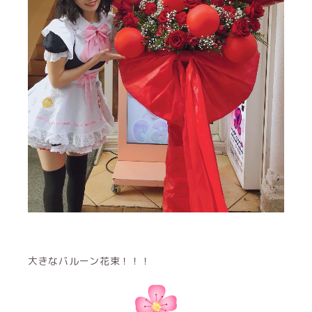
大きなバルーン花束！！！