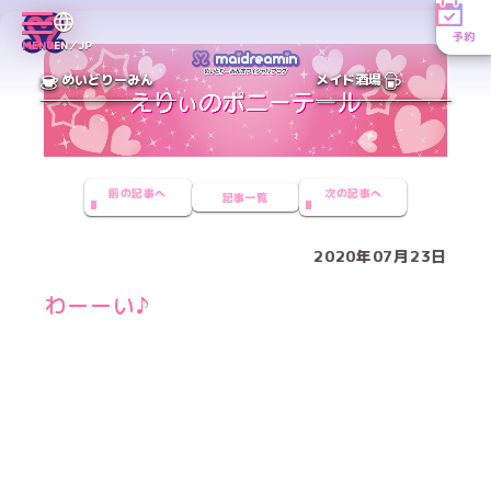
予約
MENU
EN／JP
めいどりーみん
メイド酒場
前の記事へ
次の記事へ
記事一覧
2020年07月23日
わーーい♪