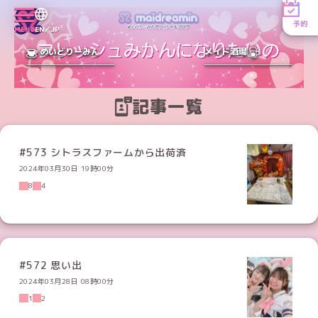
予約
MENU
EN／JP
めいどりーみん
メイド酒場
記事一覧
#573 シトラスファームから出荷済
2024年03月30日 19時00分
8
4
#572 思い出
2024年03月28日 08時00分
1
2