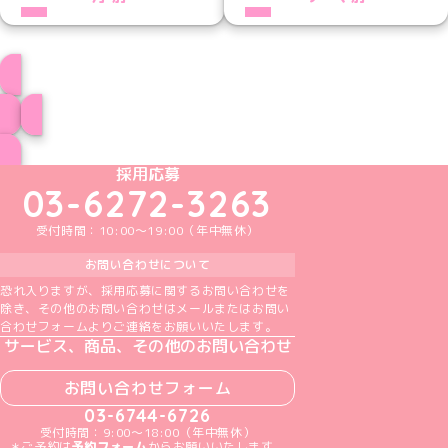
プロフィール
ブログ トップページへ
めいどりーみんTikTok公式アカウント
めいどりーみんX公式アカウント
めいどりーみんInstagram公式アカウント
めいどりーみんFacebook公式アカウン
めいどりーみんYouTube公式アカ
採用応募
03-6272-3263
受付時間：10:00～19:00（年中無休）
お問い合わせについて
恐れ入りますが、採用応募に関するお問い合わせを
除き、その他のお問い合わせはメールまたはお問い
合わせフォームよりご連絡をお願いいたします。
サービス、商品、その他のお問い合わせ
お問い合わせフォーム
03-6744-6726
受付時間：9:00～18:00（年中無休）
＊ご予約は
予約フォーム
からお願いいたします。