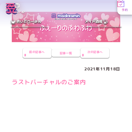
予約
MENU
EN／JP
めいどりーみん
メイド酒場
前の記事へ
次の記事へ
記事一覧
2021年11月18日
ラストバーチャルのご案内