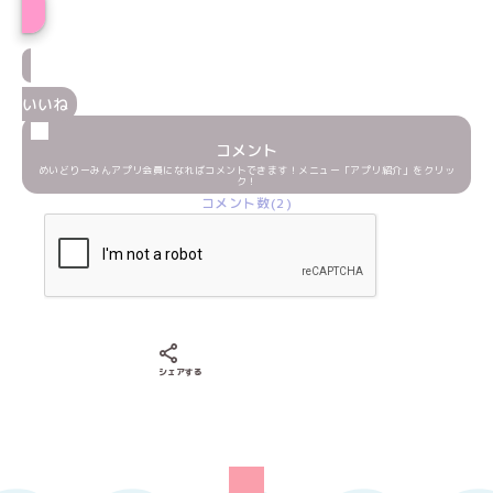
いいね
コメント
めいどりーみんアプリ会員になればコメントできます！メニュー「アプリ紹介」をクリッ
ク！
コメント数(2)
Xでシェアする
LINEでシェアする
Facebookでシェアする
シェアする