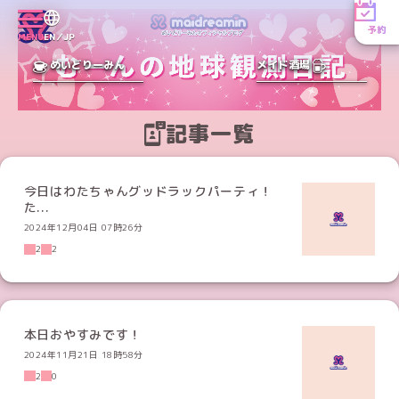
予約
MENU
EN／JP
めいどりーみん
メイド酒場
記事一覧
今日はわたちゃんグッドラックパーティ！
た...
2024年12月04日 07時26分
2
2
本日おやすみです！
2024年11月21日 18時58分
2
0