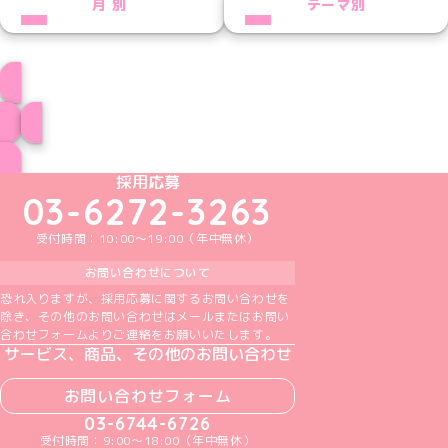
月別
テーマ別
プロフィール
ブログ トップページへ
めいどりーみんTikTok公式アカウント
めいどりーみんX公式アカウント
めいどりーみんInstagram公式アカウント
めいどりーみんFacebook公式アカウン
めいどりーみんYouTube公式アカ
採用応募
03-6272-3263
受付時間：10:00～19:00（年中無休）
お問い合わせについて
恐れ入りますが、採用応募に関するお問い合わせを
除き、その他のお問い合わせはメールまたはお問い
合わせフォームよりご連絡をお願いいたします。
サービス、商品、その他のお問い合わせ
お問い合わせフォーム
03-6744-6726
受付時間：9:00～18:00（年中無休）