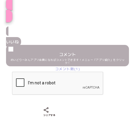
プロフィール
いいね
コメント
めいどりーみんアプリ会員になればコメントできます！メニュー「アプリ紹介」をクリッ
ク！
コメント数(1)
Xでシェアする
LINEでシェアする
Facebookでシェアする
シェアする