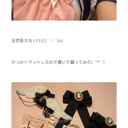
全然見えないけど( ˙-˙ )ﾑｩ
せっかくゲットしたので置いて撮ってみた( ´꒳​` )