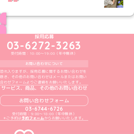
ブログ トップページへ
めいどりーみんTikTok公式アカウント
めいどりーみんX公式アカウント
めいどりーみんInstagram公式アカウント
めいどりーみんFacebook公式アカウン
めいどりーみんYouTube公式アカ
採用応募
03-6272-3263
受付時間：10:00～19:00（年中無休）
お問い合わせについて
恐れ入りますが、採用応募に関するお問い合わせを
除き、その他のお問い合わせはメールまたはお問い
合わせフォームよりご連絡をお願いいたします。
サービス、商品、その他のお問い合わせ
お問い合わせフォーム
03-6744-6726
受付時間：9:00～18:00（年中無休）
＊ご予約は
予約フォーム
からお願いいたします。