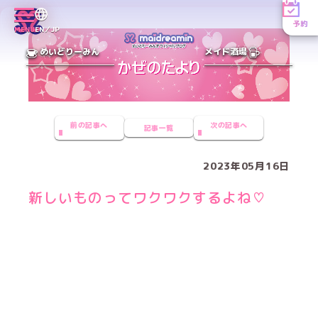
予約
MENU
EN／JP
めいどりーみん
メイド酒場
前の記事へ
次の記事へ
記事一覧
2023年05月16日
新しいものってワクワクするよね♡