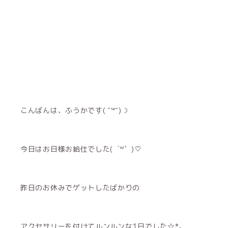
こんばんは、ふうかです( ˘꒳˘)☽
今日はお日様お給仕でした( ´꒳​` )♡
昨日のお休みでゲットしたばかりの
アクセサリーを付けてルンルンな1日でした☆*。