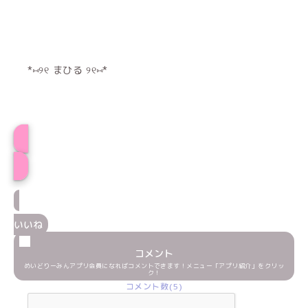
*⑅୨୧ まひる ୨୧⑅*
プロフィール
いいね
コメント
めいどりーみんアプリ会員になればコメントできます！メニュー「アプリ紹介」をクリッ
ク！
コメント数(5)