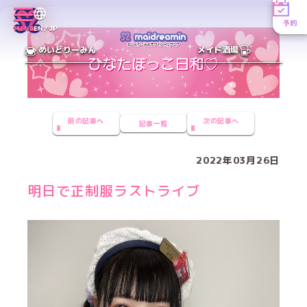
予約
MENU
EN／JP
めいどりーみん
メイド酒場
前の記事へ
次の記事へ
記事一覧
2022年03月26日
明日で正制服ラストライブ