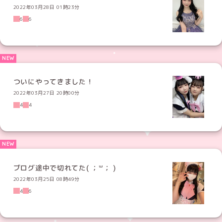
2022年03月28日 01時23分
6
6
ついにやってきました！
2022年03月27日 20時00分
4
4
ブログ途中で切れてた( ；꒳​； )
2022年03月25日 08時49分
4
6