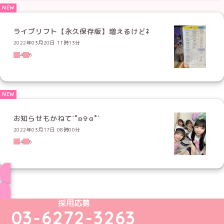
ライブリフト【永久保存版】増えるけどﾈ
2022年03月20日 11時13分
4
6
お知らせもかねて˙˚ʚ✞ɞ˚˙
2022年03月17日 08時00分
4
6
ブログ トップページへ
めいどりーみんTikTok公式アカウント
めいどりーみんX公式アカウント
めいどりーみんInstagram公式アカウント
めいどりーみんFacebook公式アカウン
めいどりーみんYouTube公式アカ
採用応募
03-6272-3263