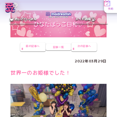
予約
MENU
EN／JP
めいどりーみん
メイド酒場
前の記事へ
次の記事へ
記事一覧
2022年03月29日
世界一のお姫様でした！