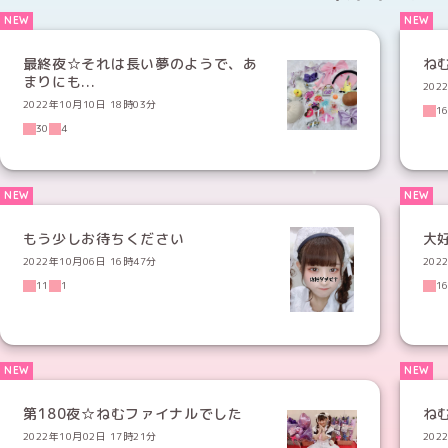
最終夜☆それは長い夢のようで、あ
ね
まりにも...
202
2022年10月10日 18時03分
1
30
4
もう少しお待ちください
大
2022年10月06日 16時47分
202
11
1
1
第180夜☆ねむファイナルでした
ね
2022年10月02日 17時21分
202