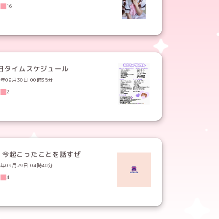
5
16
0日タイムスケジュール
2年09月30日 00時35分
2
2
、今起こったことを話すぜ
2年09月29日 04時40分
0
4