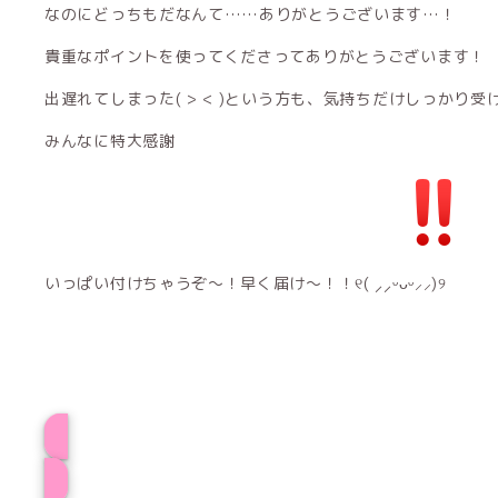
なのにどっちもだなんて……ありがとうございます…！
貴重なポイントを使ってくださってありがとうございます！
出遅れてしまった( > < )という方も、気持ちだけしっかり
みんなに特大感謝
いっぱい付けちゃうぞ〜！早く届け〜！！୧( ⸝⸝ᵕᴗᵕ⸝⸝)୨
プロフィール