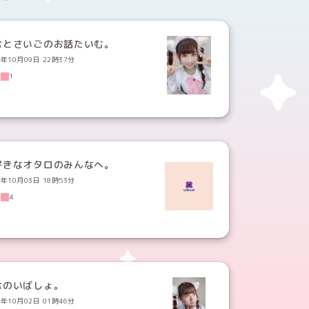
むとさいごのお話たいむ。
2年10月09日 22時37分
6
1
好きなオタロのみんなへ。
2年10月03日 18時53分
6
4
むのいばしょ。
2年10月02日 01時46分