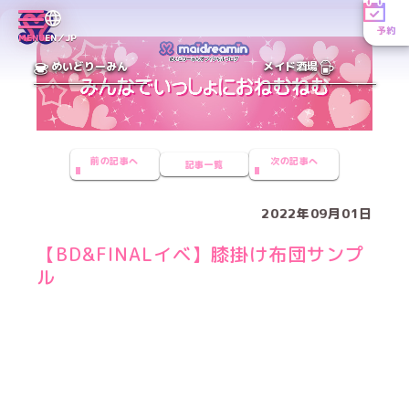
予約
MENU
EN／JP
めいどりーみん
メイド酒場
前の記事へ
次の記事へ
記事一覧
2022年09月01日
【BD&FINALイベ】膝掛け布団サンプ
ル