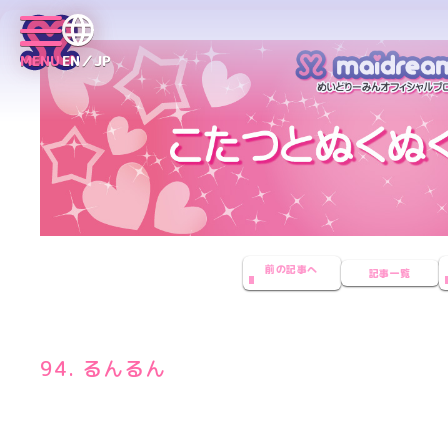
MENU
EN／JP
前の記事へ
記事一覧
94. るんるん