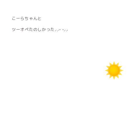
こーらちゃんと
ツーオペたのしかった⸝⸝ᵕ ᵕ⸝⸝