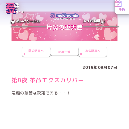
予約
MENU
EN／JP
めいどりーみん
メイド酒場
前の記事へ
次の記事へ
記事一覧
2019年09月07日
第8夜 革命エクスカリバー
悪魔の華麗な飛翔である！！！