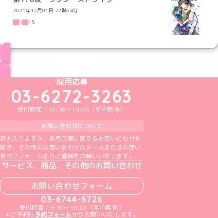
2021年12月01日 22時24分
1
15
ブログ トップページへ
めいどりーみんTikTok公式アカウント
めいどりーみんX公式アカウント
めいどりーみんInstagram公式アカウント
めいどりーみんFacebook公式アカウン
めいどりーみんYouTube公式アカ
採用応募
03-6272-3263
受付時間：10:00～19:00（年中無休）
お問い合わせについて
恐れ入りますが、採用応募に関するお問い合わせを
除き、その他のお問い合わせはメールまたはお問い
合わせフォームよりご連絡をお願いいたします。
サービス、商品、その他のお問い合わせ
お問い合わせフォーム
03-6744-6726
受付時間：9:00～18:00（年中無休）
＊ご予約は
予約フォーム
からお願いいたします。